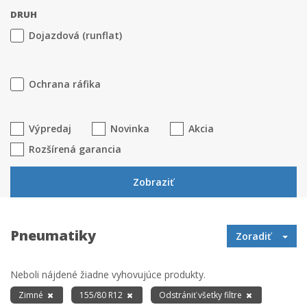
DRUH
Dojazdová (runflat)
Ochrana ráfika
Výpredaj
Novinka
Akcia
Rozšírená garancia
Zobraziť
Pneumatiky
Zoradiť
Neboli nájdené žiadne vyhovujúce produkty.
Zimné
155/80 R12
Odstrániť všetky filtre