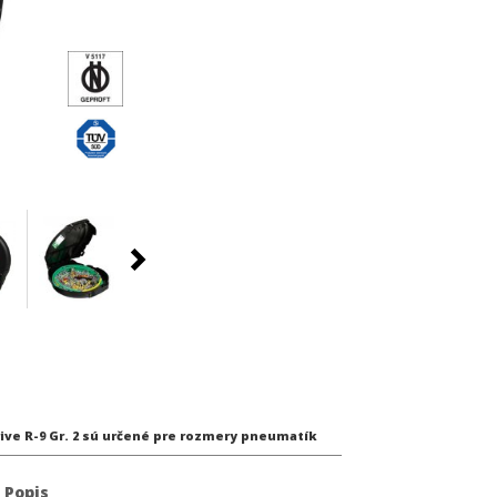
ve R-9 Gr. 2 sú určené pre rozmery pneumatík
Popis