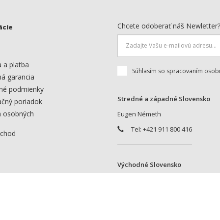
Chcete odoberať náš Newletter
ácie
Zadajte
emailovú
adresu
 a platba
pre
Súhlasím so spracovaním
osobn
ná garancia
odber
né podmienky
noviniek
Stredné a západné Slovensko
čný poriadok
 osobných
Eugen Németh
Tel:
+421 911 800 416
bchod
Východné Slovensko
Martin Vachálek Jr.
Tel:
+421 911 800 417