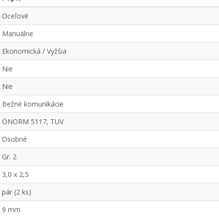
Oceľové
Manuálne
Ekonomická / Vyžšia
Nie
Nie
Bežné komunikácie
ÖNORM 5117, TUV
Osobné
Gr. 2
3,0 x 2,5
pár (2 ks)
9 mm