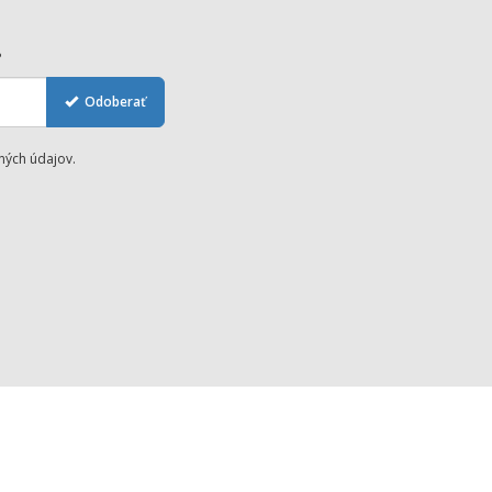
?
Odoberať
ých údajov.