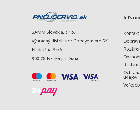
Inform
SAMM Slovakia, s.r.o.
Kontakt
Výhradný distribútor Goodyear pre SK
Doprava
Rozšíre
Nádražná 34/A
Obchod
900 28 Ivanka pri Dunaji
Reklama
Ochrana
údajov
Veľkoo