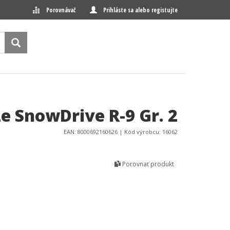
Porovnávač
Prihláste sa alebo registujte
e SnowDrive R-9 Gr. 2
EAN: 8000692160626 | Kód výrobcu: 16062
Porovnať produkt