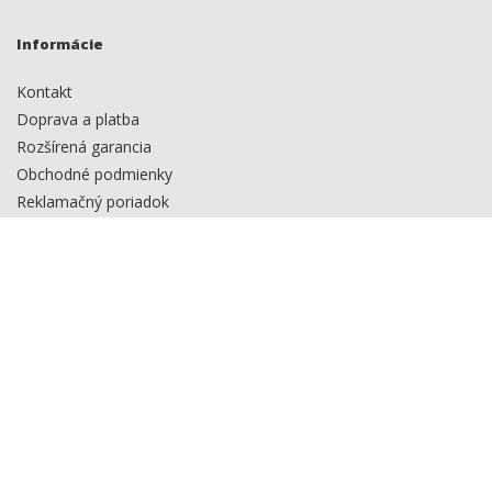
Informácie
Kontakt
Doprava a platba
Rozšírená garancia
Obchodné podmienky
Reklamačný poriadok
Ochrana osobných údajov
Veľkoobchod
Chcete odoberať náš Newletter?
Zadajte
Odoberať
emailovú
adresu
pre
Súhlasím so spracovaním
osobných údajov.
odber
noviniek
Stredné a západné Slovensko