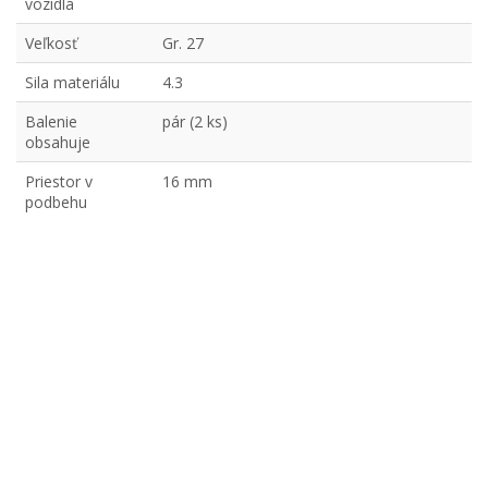
vozidlá
Veľkosť
Gr. 27
Sila materiálu
4.3
Balenie
pár (2 ks)
obsahuje
Priestor v
16 mm
podbehu