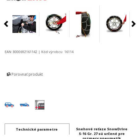
EAN: 8000692161142 | Kód výrobcu: 16114
Porovnať produkt
Snehové reťaze SnowDrive
Technické parametre
S-16 Gr. 27 sú určené pre
rozmery pneumatík